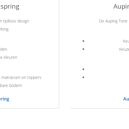
xspring
Aupi
n tijdloos design
De Auping Tone i
king.
Keu
rden
Keuze
de kleuren
) matrassen en toppers
elbare bodem
ring
Au