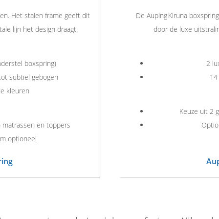
en. Het stalen frame geeft dit
De Auping Kiruna boxspring
le lijn het design draagt.
door de luxe uitstrali
derstel boxspring)
2 lu
tot subtiel gebogen
14 
de kleuren
Keuze uit 2 
) matrassen en toppers
Optio
em optioneel
ring
Aup