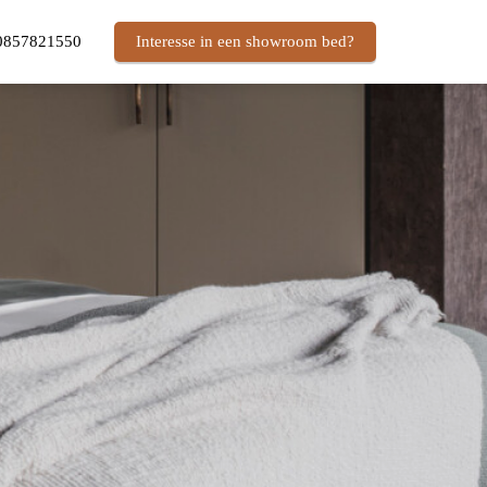
0857821550
Interesse in een showroom bed?