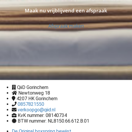
Maak nu vrijblijvend een afspraak
Afspraak maken
QiiD Gorinchem
Newtonweg 18
4207 HK
Gorinchem
0857821550
verkoopgo@qiid.nl
KvK nummer: 08140734
BTW nummer: NL8150.66.612.B.01
De Original boxspring bewijst