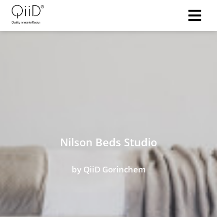
Nilson Beds Studio
by QiiD Gorinchem