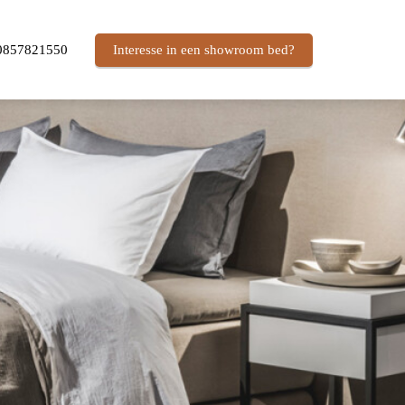
0857821550
Interesse in een showroom bed?