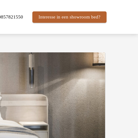
0857821550
Interesse in een showroom bed?