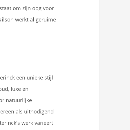
taat om zijn oog voor
 Nilson werkt al geruime
rinck een unieke stijl
ud, luxe en
r natuurlijke
sereen als uitnodigend
terinck's werk varieert