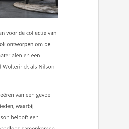
en voor de collectie van
r ook ontworpen om de
aterialen en een
l Wolterinck als Nilson
reëren van een gevoel
ieden, waarbij
lson belooft een
rt naadloos samenkomen.