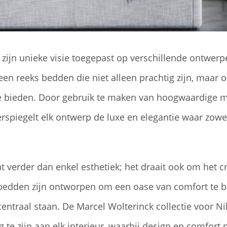
 zijn unieke visie toegepast op verschillende ontwerp
s een reeks bedden die niet alleen prachtig zijn, maa
te bieden. Door gebruik te maken van hoogwaardige m
erspiegelt elk ontwerp de luxe en elegantie waar zowe
verder dan enkel esthetiek; het draait ook om het c
 bedden zijn ontworpen om een oase van comfort te b
ntraal staan. De Marcel Wolterinck collectie voor Ni
 te zijn aan elk interieur, waarbij design en comfo