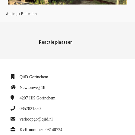
Auping x Buiteninn
Reactie plaatsen
QiiD Gorinchem
Newtonweg 18
4207 HK
Gorinchem
0857821550
verkoopgo@qiid.nl
KvK nummer: 08140734